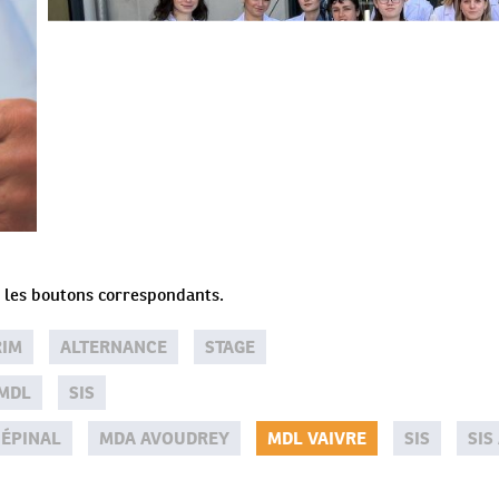
ur les boutons correspondants.
RIM
ALTERNANCE
STAGE
MDL
SIS
 ÉPINAL
MDA AVOUDREY
MDL VAIVRE
SIS
SIS