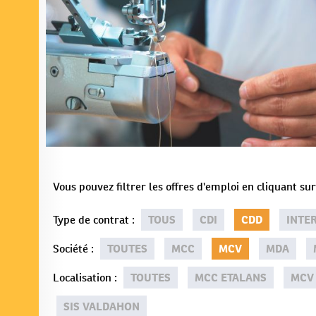
Vous pouvez filtrer les offres d'emploi en cliquant s
Type de contrat
:
TOUS
CDI
CDD
INTE
Société
:
TOUTES
MCC
MCV
MDA
Localisation
:
TOUTES
MCC ETALANS
MCV
SIS VALDAHON