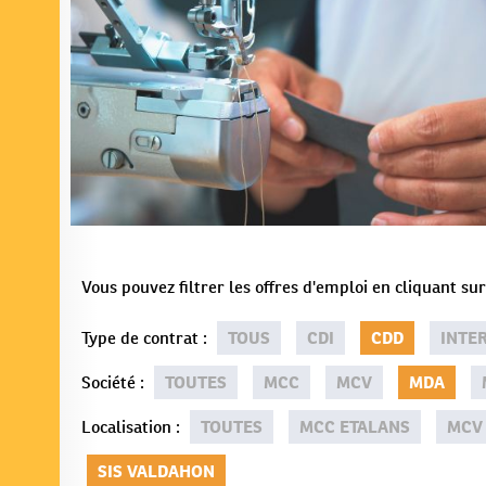
Vous pouvez filtrer les offres d'emploi en cliquant s
Type de contrat
:
TOUS
CDI
CDD
INTE
Société
:
TOUTES
MCC
MCV
MDA
Localisation
:
TOUTES
MCC ETALANS
MCV
SIS VALDAHON