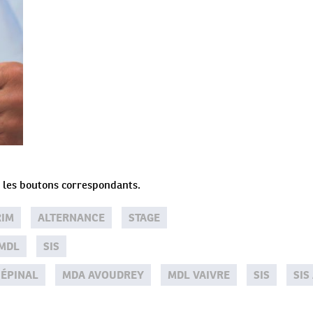
ur les boutons correspondants.
RIM
ALTERNANCE
STAGE
MDL
SIS
 ÉPINAL
MDA AVOUDREY
MDL VAIVRE
SIS
SIS