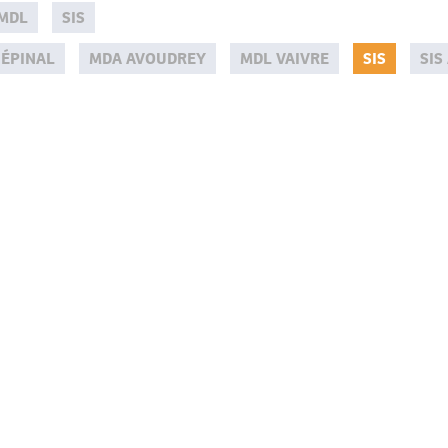
MDL
SIS
 ÉPINAL
MDA AVOUDREY
MDL VAIVRE
SIS
SIS