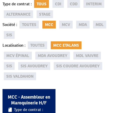
Type de contrat
:
TOUS
CDI
CDD
INTERIM
ALTERNANCE
STAGE
Société
:
TOUTES
MCC
MCV
MDA
MDL
SIS
Localisation
:
TOUTES
MCC ETALANS
MCV ÉPINAL
MDA AVOUDREY
MDL VAIVRE
SIS
SIS AVOUDREY
SIS COUDRE AVOUDREY
SIS VALDAHON
MCC - Assembleur en
Maroquinerie H/F
Type de contrat :