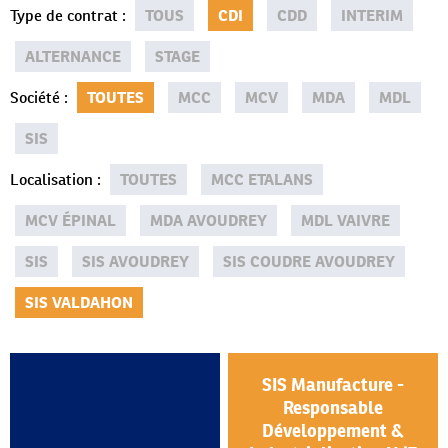
Type de contrat
:
TOUS
CDI
CDD
INTERIM
ALTERNANCE
STAGE
Société
:
TOUTES
MCC
MCV
MDA
MDL
SIS
Localisation
:
TOUTES
MCC ETALANS
MCV ÉPINAL
MDA AVOUDREY
MDL VAIVRE
SIS
SIS AVOUDREY
SIS COUDRE AVOUDREY
SIS VALDAHON
SIS Manufacture -
Responsable
Développement &