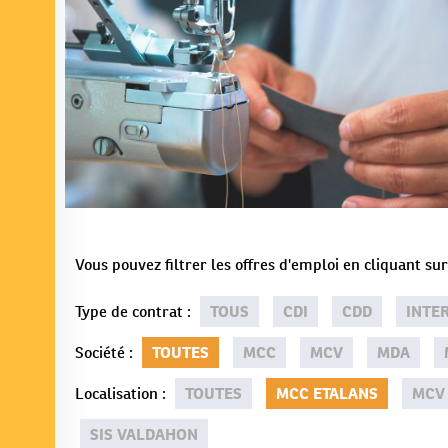
Vous pouvez filtrer les offres d'emploi en cliquant s
Type de contrat
:
TOUS
CDI
CDD
INTE
Société
:
TOUTES
MCC
MCV
MDA
Localisation
:
TOUTES
MCC ETALANS
MCV
SIS VALDAHON