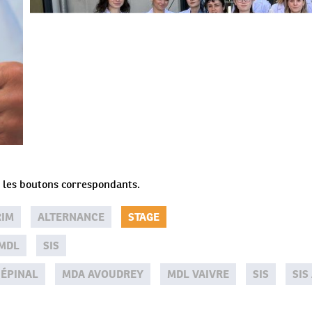
ur les boutons correspondants.
RIM
ALTERNANCE
STAGE
MDL
SIS
 ÉPINAL
MDA AVOUDREY
MDL VAIVRE
SIS
SIS