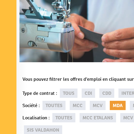
Vous pouvez filtrer les offres d'emploi en cliquant s
Type de contrat
:
TOUS
CDI
CDD
INTE
Société
:
TOUTES
MCC
MCV
MDA
Localisation
:
TOUTES
MCC ETALANS
MCV
SIS VALDAHON