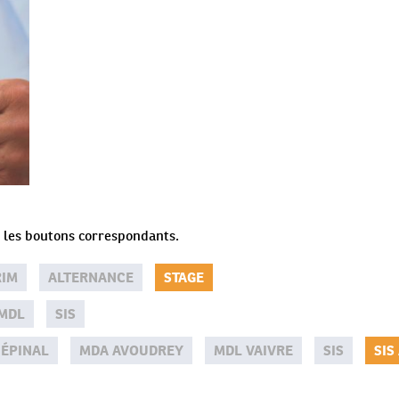
ur les boutons correspondants.
RIM
ALTERNANCE
STAGE
MDL
SIS
 ÉPINAL
MDA AVOUDREY
MDL VAIVRE
SIS
SIS